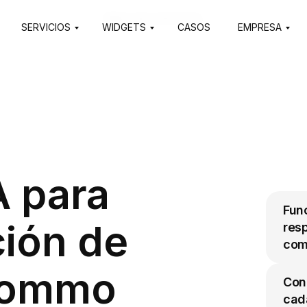
Html code will be here
SERVICIOS
WIDGETS
CASOS
EMPRESA
A para
Func
ión de
res
com
Kommo
Cono
cada