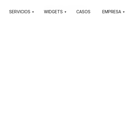
Html code will be here
SERVICIOS
WIDGETS
CASOS
EMPRESA