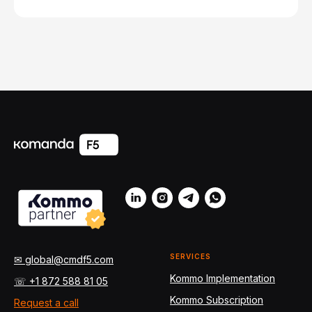
SERVICES
✉ global@cmdf5.com
Kommo Implementation
☏ +1 872 588 81 05
Kommo Subscription
Request a call