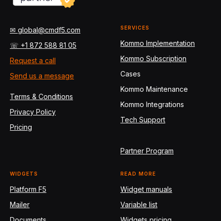
SERVICES
✉ global@cmdf5.com
Kommo Implementation
☏ +1 872 588 81 05
Kommo Subscription
Request a call
Cases
Send us a message
Kommo Maintenance
Terms & Conditions
Kommo Integrations
Privacy Policy
Tech Support
Pricing
Partner Program
WIDGETS
READ MORE
Platform F5
Widget manuals
Mailer
Variable list
Documents
Widgets pricing