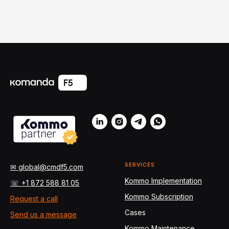
SERVICES
✉ global@cmdf5.com
Kommo Implementation
☏ +1 872 588 81 05
Kommo Subscription
Request a call
Cases
Send us a message
Kommo Maintenance