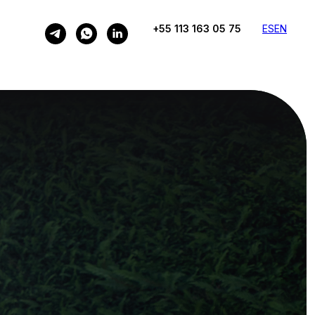
+55 113 163 05 75
ES
EN