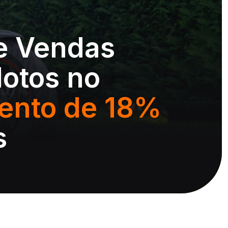
e Vendas
otos no
nto de 18%
s