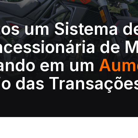
os um Sistema d
cessionária de M
ltando em um
Aume
io das Transaçõe